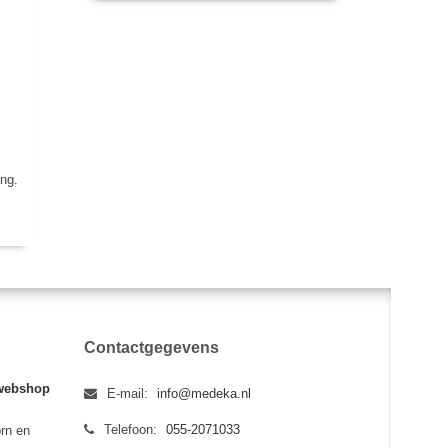
ing.
Contactgegevens
webshop
E-mail:
info@medeka.nl
Telefoon:
055-2071033
rn en