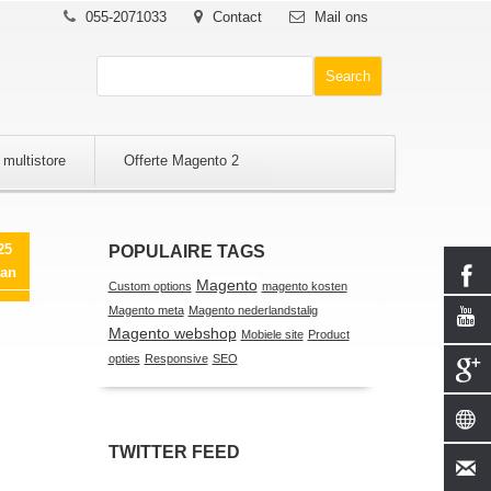
055-2071033
Contact
Mail ons
 multistore
Offerte Magento 2
25
POPULAIRE TAGS
an
Magento
Custom options
magento kosten
Magento meta
Magento nederlandstalig
Magento webshop
Mobiele site
Product
opties
Responsive
SEO
TWITTER FEED