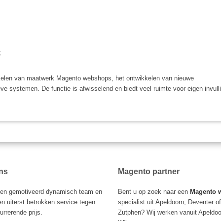
;
kkelen van maatwerk Magento webshops, het ontwikkelen van nieuwe
ve systemen. De functie is afwisselend en biedt veel ruimte voor eigen invull
ns
Magento partner
 een gemotiveerd dynamisch team en
Bent u op zoek naar een
Magento 
n uiterst betrokken service tegen
specialist uit Apeldoorn, Deventer of
rrerende prijs.
Zutphen? Wij werken vanuit Apeldoo